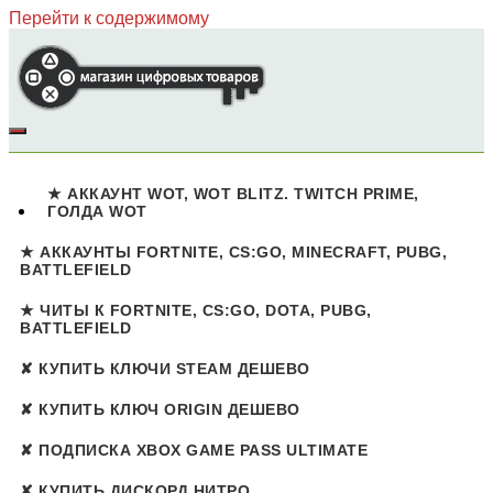
Перейти к содержимому
Аккаунты, ключи, читы, подписки, лицензии
В нашем магазине Вы найдёте практический любой
онлайн товар игровой, около-игровой и развлекательно-
полезной тематике. Ключи к Steam, подписки к Xbox, читы
★ АККАУНТ WOT, WOT BLITZ. TWITCH PRIME,
и аккаунты к разным играм таким как — Fortnite, CS:GO,
ГОЛДА WOT
PUBG, Battlefield, Dota и многое другое
★ АККАУНТЫ FORTNITE, CS:GO, MINECRAFT, PUBG,
BATTLEFIELD
★ ЧИТЫ К FORTNITE, CS:GO, DOTA, PUBG,
BATTLEFIELD
✘ КУПИТЬ КЛЮЧИ STEAM ДЕШЕВО
✘ КУПИТЬ КЛЮЧ ORIGIN ДЕШЕВО
✘ ПОДПИСКА XBOX GAME PASS ULTIMATE
✘ КУПИТЬ ДИСКОРД НИТРО