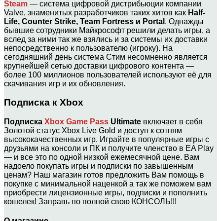
Steam
— система цифровой дистрибьюции компании
Valve, знаменитых разработчиков таких хитов как
Half-
Life, Counter Strike, Team Fortress и Portal
. Однажды
бывшие сотрудники Майкрософт решили делать игры, а
вслед за ними так же взялись и за системы их доставки
непосредственно к пользователю (игроку). На
сегодняшний день система Стим несомненно является
крупнейшей сетью доставки цифрового контента —
более 100 миллионов пользователей используют её для
скачивания игр и их обновления.
Подписка к Xbox
Подписка
Xbox Game Pass
Ultimate
включает в себя
Золотой статус Xbox Live Gold и доступ к сотням
высококачественных игр. Играйте в популярные игры с
друзьями на консоли и ПК и получите членство в EA Play
— и все это по одной низкой ежемесячной цене. Вам
надоело покупать игры и подписки по завышенным
ценам? Наш магазин готов предложить Вам помощь в
покупке с минимальной наценкой а так же поможем вам
приобрести лицензионные игры, подписки и пополнить
кошелек! Заправь по полной свою КОНСОЛЬ!!!
О магазине